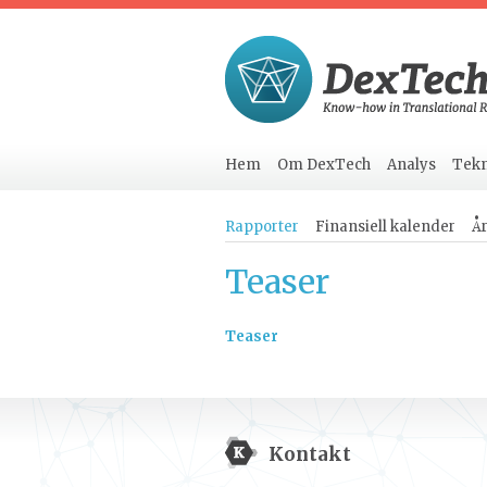
Hem
Om DexTech
Analys
Tekn
Rapporter
Finansiell kalender
Å
Teaser
Teaser
Kontakt