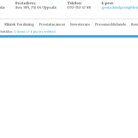
Postadress:
Telefon:
E-post:
ala
Box 389, 751 06 Uppsala
070-710 47 88
gosta.lundgren@dex
Klinisk Forskning
Prostatacancer
Investerare
Pressmeddelande
Kon
rbehålles.
|
xhtml 1.0
|
plucera
webbyrå