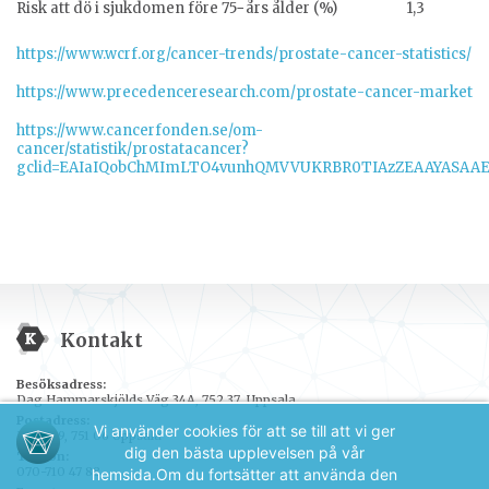
Risk att dö i sjukdomen före 75−års ålder (%)
1,3
https://www.wcrf.org/cancer-trends/prostate-cancer-statistics/
https://www.precedenceresearch.com/prostate-cancer-market
https://www.cancerfonden.se/om-
cancer/statistik/prostatacancer?
gclid=EAIaIQobChMImLTO4vunhQMVVUKRBR0TIAzZEAAYASAAE
Kontakt
Besöksadress:
Dag Hammarskjölds Väg 34A, 752 37 Uppsala
Postadress:
Vi använder cookies för att se till att vi ger
Box 389, 751 06 Uppsala
dig den bästa upplevelsen på vår
Telefon:
070-710 47 88
hemsida.
Om du fortsätter att använda den