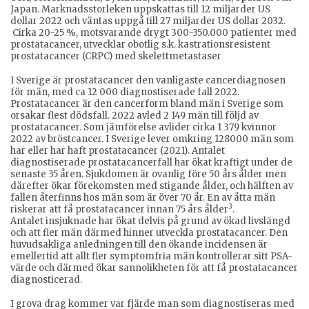
Japan. Marknadsstorleken uppskattas till 12 miljarder US
dollar 2022 och väntas uppgå till 27 miljarder US dollar 2032.
Cirka 20-25 %, motsvarande drygt 300-350.000 patienter med
prostatacancer, utvecklar obotlig s.k. kastrationsresistent
prostatacancer (CRPC) med skelettmetastaser
I Sverige är prostatacancer den vanligaste cancerdiagnosen
för män, med ca 12 000 diagnostiserade fall 2022.
Prostatacancer är den cancerform bland män i Sverige som
orsakar flest dödsfall. 2022 avled 2 149 män till följd av
prostatacancer. Som jämförelse avlider cirka 1 379 kvinnor
2022 av bröstcancer. I Sverige lever omkring 128000 män som
har eller har haft prostatacancer (2021). Antalet
diagnostiserade prostatacancerfall har ökat kraftigt under de
senaste 35 åren. Sjukdomen är ovanlig före 50 års ålder men
därefter ökar förekomsten med stigande ålder, och hälften av
fallen återfinns hos män som är över 70 år. En av åtta män
3
riskerar att få prostatacancer innan 75 års ålder
.
Antalet insjuknade har ökat delvis på grund av ökad livslängd
och att fler män därmed hinner utveckla prostatacancer. Den
huvudsakliga anledningen till den ökande incidensen är
emellertid att allt fler symptomfria män kontrollerar sitt PSA-
värde och därmed ökar sannolikheten för att få prostatacancer
diagnosticerad.
I grova drag kommer var fjärde man som diagnostiseras med