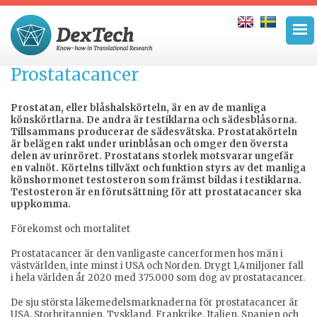
Prostatacancer
Prostatan, eller blåshalskörteln, är en av de manliga
könskörtlarna. De andra är testiklarna och sädesblåsorna.
Tillsammans producerar de sädesvätska. Prostatakörteln
är belägen rakt under urinblåsan och omger den översta
delen av urinröret. Prostatans storlek motsvarar ungefär
en valnöt. Körtelns tillväxt och funktion styrs av det manliga
könshormonet testosteron som främst bildas i testiklarna.
Testosteron är en förutsättning för att prostatacancer ska
uppkomma.
Förekomst och mortalitet
Prostatacancer är den vanligaste cancerformen hos män i
västvärlden, inte minst i USA och Norden. Drygt 1,4miljoner fall
i hela världen år 2020 med 375.000 som dog av prostatacancer.
De sju största läkemedelsmarknaderna för prostatacancer är
USA, Storbritannien, Tyskland, Frankrike, Italien, Spanien och