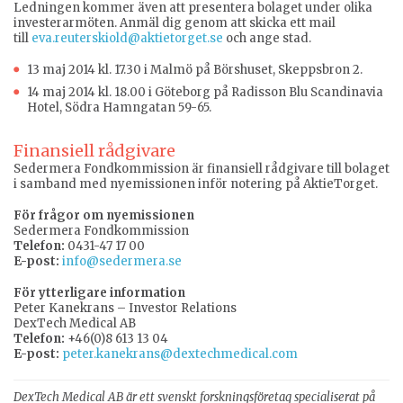
Ledningen kommer även att presentera bolaget under olika
investerarmöten. Anmäl dig genom att skicka ett mail
till
eva.reuterskiold@aktietorget.se
och ange stad.
13 maj 2014 kl. 17.30 i Malmö på Börshuset, Skeppsbron 2.
14 maj 2014 kl. 18.00 i Göteborg på Radisson Blu Scandinavia
Hotel, Södra Hamngatan 59-65.
Finansiell rådgivare
Sedermera Fondkommission är finansiell rådgivare till bolaget
i samband med nyemissionen inför notering på AktieTorget.
För frågor om nyemissionen
Sedermera Fondkommission
Telefon:
0431-47 17 00
E-post:
info@sedermera.se
För ytterligare information
Peter Kanekrans – Investor Relations
DexTech Medical AB
Telefon:
+46(0)8 613 13 04
E-post:
peter.kanekrans@dextechmedical.com
DexTech Medical AB är ett svenskt forskningsföretag specialiserat på