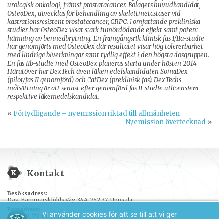
urologisk onkologi, främst prostatacancer. Bolagets huvudkandidat,
OsteoDex, utvecklas för behandling av skelettmetastaser vid
kastrationsresistent prostatacancer, CRPC. I omfattande prekliniska
studier har OsteoDex visat stark tumördödande effekt samt potent
hämning av bennedbrytning. En framgångsrik klinisk fas I/IIa-studie
har genomförts med OsteoDex där resultatet visar hög tolererbarhet
med lindriga biverkningar samt tydlig effekt i den högsta dosgruppen.
En fas IIb-studie med OsteoDex planeras starta under hösten 2014.
Härutöver har DexTech även läkemedelskandidaten SomaDex
(pilot/fas II genomförd) och CatDex (preklinisk fas). DexTechs
målsättning är att senast efter genomförd fas II-studie utlicensiera
respektive läkemedelskandidat.
«
Förtydligande – nyemission riktad till allmänheten
Nyemission övertecknad
»
Kontakt
Besöksadress:
Dag Hammarskjölds Väg 34A, 752 37 Uppsala
Postadress:
Vi använder cookies för att se till att vi ger
Box 389, 751 06 Uppsala