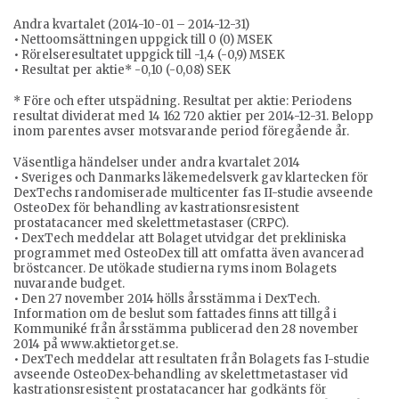
Andra kvartalet (2014-10-01 – 2014-12-31)
• Nettoomsättningen uppgick till 0 (0) MSEK
• Rörelseresultatet uppgick till -1,4 (-0,9) MSEK
• Resultat per aktie* -0,10 (-0,08) SEK
* Före och efter utspädning. Resultat per aktie: Periodens
resultat dividerat med 14 162 720 aktier per 2014-12-31. Belopp
inom parentes avser motsvarande period föregående år.
Väsentliga händelser under andra kvartalet 2014
• Sveriges och Danmarks läkemedelsverk gav klartecken för
DexTechs randomiserade multicenter fas II-studie avseende
OsteoDex för behandling av kastrationsresistent
prostatacancer med skelettmetastaser (CRPC).
• DexTech meddelar att Bolaget utvidgar det prekliniska
programmet med OsteoDex till att omfatta även avancerad
bröstcancer. De utökade studierna ryms inom Bolagets
nuvarande budget.
• Den 27 november 2014 hölls årsstämma i DexTech.
Information om de beslut som fattades finns att tillgå i
Kommuniké från årsstämma publicerad den 28 november
2014 på www.aktietorget.se.
• DexTech meddelar att resultaten från Bolagets fas I-studie
avseende OsteoDex-behandling av skelettmetastaser vid
kastrationsresistent prostatacancer har godkänts för