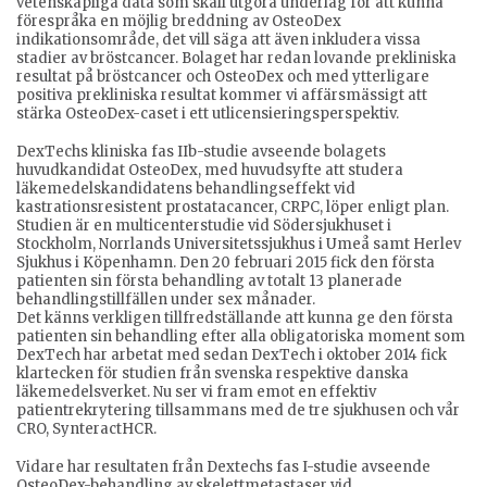
vetenskapliga data som skall utgöra underlag för att kunna
förespråka en möjlig breddning av OsteoDex
indikationsområde, det vill säga att även inkludera vissa
stadier av bröstcancer. Bolaget har redan lovande prekliniska
resultat på bröstcancer och OsteoDex och med ytterligare
positiva prekliniska resultat kommer vi affärsmässigt att
stärka OsteoDex-caset i ett utlicensieringsperspektiv.
DexTechs kliniska fas IIb-studie avseende bolagets
huvudkandidat OsteoDex, med huvudsyfte att studera
läkemedelskandidatens behandlingseffekt vid
kastrationsresistent prostatacancer, CRPC, löper enligt plan.
Studien är en multicenterstudie vid Södersjukhuset i
Stockholm, Norrlands Universitetssjukhus i Umeå samt Herlev
Sjukhus i Köpenhamn. Den 20 februari 2015 fick den första
patienten sin första behandling av totalt 13 planerade
behandlingstillfällen under sex månader.
Det känns verkligen tillfredställande att kunna ge den första
patienten sin behandling efter alla obligatoriska moment som
DexTech har arbetat med sedan DexTech i oktober 2014 fick
klartecken för studien från svenska respektive danska
läkemedelsverket. Nu ser vi fram emot en effektiv
patientrekrytering tillsammans med de tre sjukhusen och vår
CRO, SynteractHCR.
Vidare har resultaten från Dextechs fas I-studie avseende
OsteoDex-behandling av skelettmetastaser vid