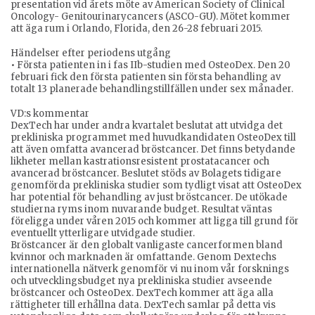
presentation vid årets möte av American Society of Clinical
Oncology- Genitourinarycancers (ASCO-GU). Mötet kommer
att äga rum i Orlando, Florida, den 26-28 februari 2015.
Händelser efter periodens utgång
• Första patienten in i fas IIb-studien med OsteoDex. Den 20
februari fick den första patienten sin första behandling av
totalt 13 planerade behandlingstillfällen under sex månader.
VD:s kommentar
DexTech har under andra kvartalet beslutat att utvidga det
prekliniska programmet med huvudkandidaten OsteoDex till
att även omfatta avancerad bröstcancer. Det finns betydande
likheter mellan kastrationsresistent prostatacancer och
avancerad bröstcancer. Beslutet stöds av Bolagets tidigare
genomförda prekliniska studier som tydligt visat att OsteoDex
har potential för behandling av just bröstcancer. De utökade
studierna ryms inom nuvarande budget. Resultat väntas
föreligga under våren 2015 och kommer att ligga till grund för
eventuellt ytterligare utvidgade studier.
Bröstcancer är den globalt vanligaste cancerformen bland
kvinnor och marknaden är omfattande. Genom Dextechs
internationella nätverk genomför vi nu inom vår forsknings
och utvecklingsbudget nya prekliniska studier avseende
bröstcancer och OsteoDex. DexTech kommer att äga alla
rättigheter till erhållna data. DexTech samlar på detta vis