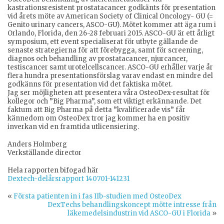
kastrationsresistent prostatacancer godkänts för presentation
vid årets möte av American Society of Clinical Oncology- GU (=
Genito urinary cancers, ASCO-GU). Mötet kommer att äga rum i
Orlando, Florida, den 26-28 februari 2015. ASCO-GU är ett årligt
symposium, ett event specialiserat för utbyte gällande de
senaste strategierna för att förebygga, samt för screening,
diagnos och behandling av prostatacancer, njurcancer,
testiscancer samt urotelcellscancer. ASCO-GU erhåller varje år
flera hundra presentationsförslag varav endast en mindre del
godkänns för presentation vid det faktiska mötet.
Jag ser möjligheten att presentera våra OsteoDex-resultat för
kollegor och ”Big Pharma”, som ett viktigt erkännande. Det
faktum att Big Pharma på detta ”kvalificerade vis” får
kännedom om OsteoDex tror jag kommer ha en positiv
inverkan vid en framtida utlicensiering.
Anders Holmberg
Verkställande director
Hela rapporten bifogad här
Dextech-delårsrapport 140701-141231
«
Första patienten in i fas IIb-studien med OsteoDex
DexTechs behandlingskoncept mötte intresse från
läkemedelsindustrin vid ASCO-GU i Florida
»