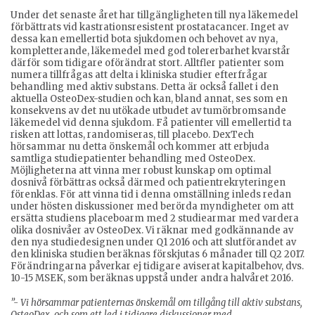
Under det senaste året har tillgängligheten till nya läkemedel
förbättrats vid kastrationsresistent prostatacancer. Inget av
dessa kan emellertid bota sjukdomen och behovet av nya,
kompletterande, läkemedel med god tolererbarhet kvarstår
därför som tidigare oförändrat stort. Alltfler patienter som
numera tillfrågas att delta i kliniska studier efterfrågar
behandling med aktiv substans. Detta är också fallet i den
aktuella OsteoDex-studien och kan, bland annat, ses som en
konsekvens av det nu utökade utbudet av tumörbromsande
läkemedel vid denna sjukdom. Få patienter vill emellertid ta
risken att lottas, randomiseras, till placebo. DexTech
hörsammar nu detta önskemål och kommer att erbjuda
samtliga studiepatienter behandling med OsteoDex.
Möjligheterna att vinna mer robust kunskap om optimal
dosnivå förbättras också därmed och patientrekryteringen
förenklas. För att vinna tid i denna omställning inleds redan
under hösten diskussioner med berörda myndigheter om att
ersätta studiens placeboarm med 2 studiearmar med vardera
olika dosnivåer av OsteoDex. Vi räknar med godkännande av
den nya studiedesignen under Q1 2016 och att slutförandet av
den kliniska studien beräknas förskjutas 6 månader till Q2 2017.
Förändringarna påverkar ej tidigare aviserat kapitalbehov, dvs.
10-15 MSEK, som beräknas uppstå under andra halvåret 2016.
”- Vi hörsammar patienternas önskemål om tillgång till aktiv substans,
OsteoDex, och som ett led i tidigare diskussioner med