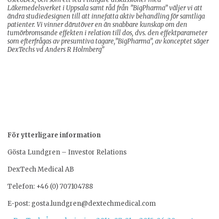
Läkemedelsverket i Uppsala samt råd från ”BigPharma” väljer vi att
ändra studiedesignen till att innefatta aktiv behandling för samtliga
patienter. Vi vinner därutöver en än snabbare kunskap om den
tumörbromsande effekten i relation till dos, dvs. den effektparameter
som efterfrågas av presumtiva tagare,”BigPharma”, av konceptet säger
DexTechs vd Anders R Holmberg”
För ytterligare information
Gösta Lundgren – Investor Relations
DexTech Medical AB
Telefon: +46 (0) 707104788
E-post: gosta.lundgren@dextechmedical.com