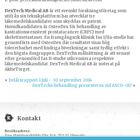
DexTech Medical AB
är ett svenskt forskningsföretag som
utifrån sin teknikplattform har utvecklat tre
läkemedelskandidater som skyddas av patent.
Huvudkandidaten är OsteoDex för behandling av
kastrationsresistent prostatacancer (CRPC) med
skelettmetastaser. En framgångsrik klinisk fas I/IIa-studie har
genomförts med OsteoDex där resultatet visar hög
tolererbarhet med lindriga biverkningar samt tydlig effekt i
den högsta dosgruppen. DexTechs målsättning är att senast
efter genomförd fas II-studie utlicensiera respektive
läkemedelskandidat. DexTech Medical AB är noterat på
AktieTorget.
«
Delårsrapport 1 juli – 30 september 2014
DexTechs behandling presenteras vid ASCO-GU
»
Kontakt
Besöksadress:
Dag Hammarskjölds Väg 34A, 752 37 Uppsala