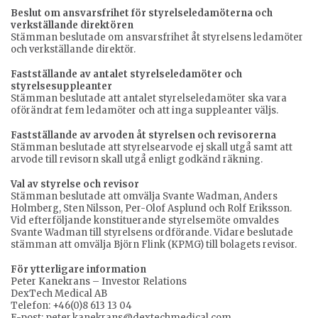
Beslut om ansvarsfrihet för styrelseledamöterna och
verkställande direktören
Stämman beslutade om ansvarsfrihet åt styrelsens ledamöter
och verkställande direktör.
Fastställande av antalet styrelseledamöter och
styrelsesuppleanter
Stämman beslutade att antalet styrelseledamöter ska vara
oförändrat fem ledamöter och att inga suppleanter väljs.
Fastställande av arvoden åt styrelsen och revisorerna
Stämman beslutade att styrelsearvode ej skall utgå samt att
arvode till revisorn skall utgå enligt godkänd räkning.
Val av styrelse och revisor
Stämman beslutade att omvälja Svante Wadman, Anders
Holmberg, Sten Nilsson, Per-Olof Asplund och Rolf Eriksson.
Vid efterföljande konstituerande styrelsemöte omvaldes
Svante Wadman till styrelsens ordförande. Vidare beslutade
stämman att omvälja Björn Flink (KPMG) till bolagets revisor.
För ytterligare information
Peter Kanekrans – Investor Relations
DexTech Medical AB
Telefon: +46(0)8 613 13 04
E-post: peter.kanekrans@dextechmedical.com