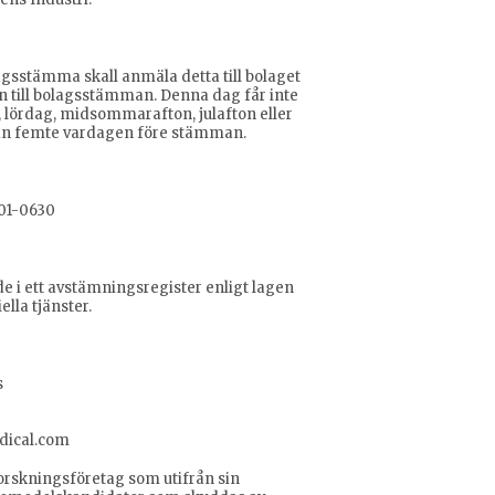
agsstämma skall anmäla detta till bolaget
 till bolagsstämman. Denna dag får inte
 lördag, midsommarafton, julafton eller
 än femte vardagen före stämman.
701-0630
de i ett avstämningsregister enligt lagen
lla tjänster.
s
dical.com
orskningsföretag som utifrån sin