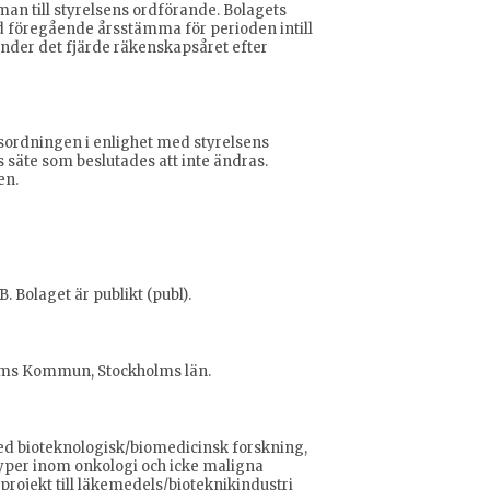
n till styrelsens ordförande. Bolagets
 föregående årsstämma för perioden intill
nder det fjärde räkenskapsåret efter
g
sordningen i enlighet med styrelsens
 säte som beslutades att inte ändras.
en.
 Bolaget är publikt (publ).
holms Kommun, Stockholms län.
ed bioteknologisk/biomedicinsk forskning,
yper inom onkologi och icke maligna
rojekt till läkemedels/bioteknikindustri