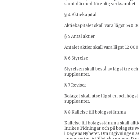
samt därmed förenlig verksamhet.
§ 4 Aktiekapital
Aktiekapitalet skall vara lägst 540 
§ 5 Antal aktier
Antalet aktier skall vara lägst 12 000
§ 6 Styrelse
Styrelsen skall bestå av lägst tre oc
suppleanter.
§ 7 Revisor
Bolaget skall utse lägst en och högs
suppleanter.
§ 8 Kallelse till bolagsstämma
Kallelse till bolagsstämma skall al
Inrikes Tidningar och på bolagets we
i Dagens Nyheter. Om utgivningen av
annonsering istället ske genom Dag