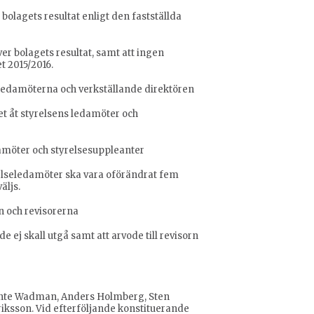
bolagets resultat enligt den fastställda
er bolagets resultat, samt att ingen
t 2015/2016.
ledamöterna och verkställande direktören
 åt styrelsens ledamöter och
damöter och styrelsesuppleanter
lseledamöter ska vara oförändrat fem
̈ljs.
en och revisorerna
 ej skall utgå samt att arvode till revisorn
vante Wadman, Anders Holmberg, Sten
riksson. Vid efterföljande konstituerande