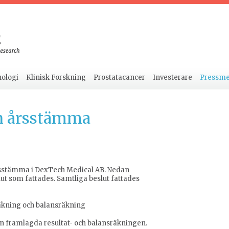
ologi
Klinisk Forskning
Prostatacancer
Investerare
Pressm
 årsstämma
årsstämma i DexTech Medical AB. Nedan
ut som fattades. Samtliga beslut fattades
äkning och balansräkning
en framlagda resultat- och balansräkningen.