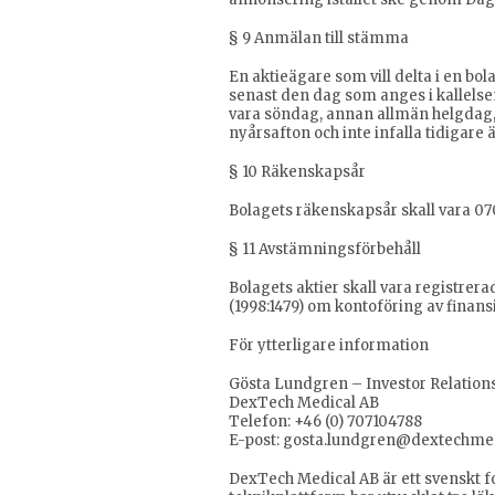
§ 9 Anmälan till stämma
En aktieägare som vill delta i en bol
senast den dag som anges i kallelsen
vara söndag, annan allmän helgdag,
nyårsafton och inte infalla tidigare
§ 10 Räkenskapsår
Bolagets räkenskapsår skall vara 0
§ 11 Avstämningsförbehåll
Bolagets aktier skall vara registrera
(1998:1479) om kontoföring av finansie
För ytterligare information
Gösta Lundgren – Investor Relation
DexTech Medical AB
Telefon: +46 (0) 707104788
E-post: gosta.lundgren@dextechme
DexTech Medical AB är ett svenskt f