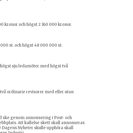
000 kronor och högst 2 160 000 kronor.
 000 st. och högst 48 000 000 st.
h högst sju ledamöter med högst två
t två ordinarie revisorer med eller utan
ltid ske genom annonsering i Post- och
bbplats. Att kallelse skett skall annonseras
 Dagens Nyheter skulle upphöra skall
ens Industri.