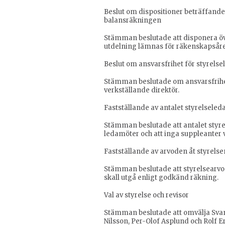
Beslut om dispositioner beträffande 
balansräkningen
Stämman beslutade att disponera öv
utdelning lämnas för räkenskapsåre
Beslut om ansvarsfrihet för styrelse
Stämman beslutade om ansvarsfrihet
verkställande direktör.
Fastställande av antalet styrelsele
Stämman beslutade att antalet styre
ledamöter och att inga suppleanter va
Fastställande av arvoden åt styrels
Stämman beslutade att styrelsearvode
skall utgå enligt godkänd räkning.
Val av styrelse och revisor
Stämman beslutade att omvälja S
Nilsson, Per-Olof Asplund och Rolf E