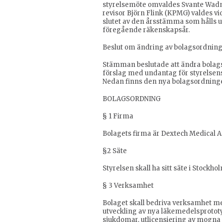
styrelsemöte omvaldes Svante Wadma
revisor Björn Flink (KPMG) valdes vid
slutet av den årsstämma som hålls u
föregående räkenskapsår.
Beslut om ändring av bolagsordnin
Stämman beslutade att ändra bolag
förslag med undantag för styrelsens
Nedan finns den nya bolagsordning
BOLAGSORDNING
§ 1 Firma
Bolagets firma är Dextech Medical AB.
§2 Säte
Styrelsen skall ha sitt säte i Stock
§ 3 Verksamhet
Bolaget skall bedriva verksamhet m
utveckling av nya läkemedelsprotot
sjukdomar, utlicensiering av mogna p