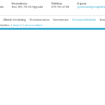
Postadress:
Telefon:
E-post:
ala
Box 389, 751 06 Uppsala
070-710 47 88
gosta.lundgren@dex
Klinisk Forskning
Prostatacancer
Investerare
Pressmeddelande
Kon
rbehålles.
|
xhtml 1.0
|
plucera
webbyrå