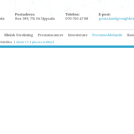
Postadress:
Telefon:
E-post:
ala
Box 389, 751 06 Uppsala
070-710 47 88
gosta.lundgren@dex
Klinisk Forskning
Prostatacancer
Investerare
Pressmeddelande
Kon
rbehålles.
|
xhtml 1.0
|
plucera
webbyrå