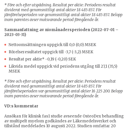
* Före och efter utspädning. Resultat per aktie: Periodens resultat
dividerat med genomsnittligt antal aktier 18 485 857. För
jämförelseperioden var genomsnittligt antal aktier 18 485 857. Belopp
inom parentes avser motsvarande period föregående år.
Sammanfattning av niomånadersperioden (2022-07-01 –
2023-03-31)
Nettoomsättningen uppgick till 0,0 (0,0) MSEK
Rörelseresultatet uppgick till -3,7 (-3,2) MSEK
Resultat per aktie* -0,19 (-0,20) SEK
Likvida medel uppgick vid periodens utgång till 27,1 (35,5)
MSEK
* Före och efter utspädning. Resultat per aktie: Periodens resultat
dividerat med genomsnittligt antal aktier 18 485 857. För
jämförelseperioden var genomsnittligt antal aktier 16 225 200. Belopp
inom parentes avser motsvarande period föregående år.
VD:s kommentar
Ansökan för klinisk fas1 studie avseende OsteoDex behandling
av multipelt myelom godkändes av Läkemedelsverket och
tillstånd meddelades 10 augusti 2022. Studien omfattar 20