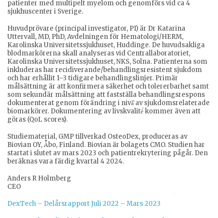
patienter med multipelt myelom och genomförs vid ca 4
sjukhuscenter i Sverige.
Huvudprövare (principal investigator, PI) är Dr Katarina
Uttervall, MD, PhD, Avdelningen för Hematologi/HERM,
Karolinska Universitetssjukhuset, Huddinge. De huvudsakliga
blodmarkörerna skall analyseras vid Centrallaboratoriet,
Karolinska Universitetssjukhuset, NKS, Solna. Patienterna som
inkluderas har recidiverande/behandlingsresistent sjukdom
och har erhållit 1–3 tidigare behandlingslinjer. Primär
målsättning är att konfirmera säkerhet och tolererbarhet samt
som sekundär målsättning att fastställa behandlingsrespons
dokumenterat genom förändring i nivå̊ av sjukdomsrelaterade
biomarkörer. Dokumentering av livskvalité́ kommer även att
göras (QoL scores).
Studiematerial, GMP tillverkad OsteoDex, produceras av
Biovian OY, Åbo, Finland. Biovian är bolagets CMO. Studien har
startat i slutet av mars 2023 och patientrekrytering pågår. Den
beräknas vara färdig kvartal 4 2024.
Anders R Holmberg
CEO
DexTech – Delårsrapport Juli 2022 – Mars 2023