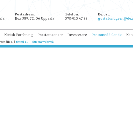
Postadress:
Telefon:
E-post:
ala
Box 389, 751 06 Uppsala
070-710 47 88
gosta.lundgren@dex
Klinisk Forskning
Prostatacancer
Investerare
Pressmeddelande
Kon
rbehålles.
|
xhtml 1.0
|
plucera
webbyrå