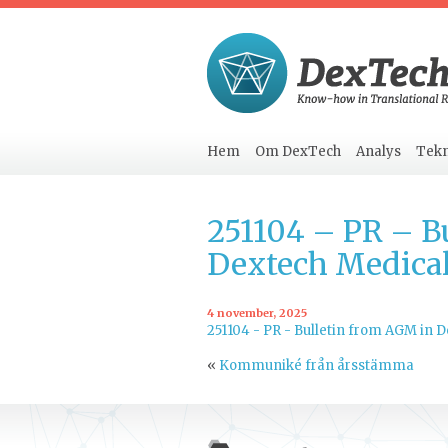
Hem
Om DexTech
Analys
Tekn
251104 – PR – B
Dextech Medica
4 november, 2025
251104 - PR - Bulletin from AGM in 
«
Kommuniké från årsstämma