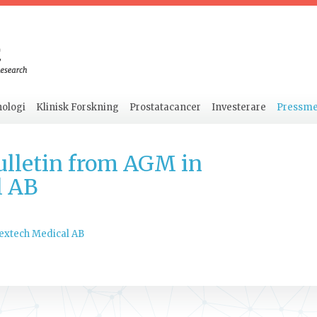
ologi
Klinisk Forskning
Prostatacancer
Investerare
Pressm
ulletin from AGM in
l AB
Dextech Medical AB