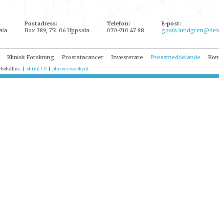
Postadress:
Telefon:
E-post:
ala
Box 389, 751 06 Uppsala
070-710 47 88
gosta.lundgren@dex
Klinisk Forskning
Prostatacancer
Investerare
Pressmeddelande
Kon
rbehålles.
|
xhtml 1.0
|
plucera
webbyrå