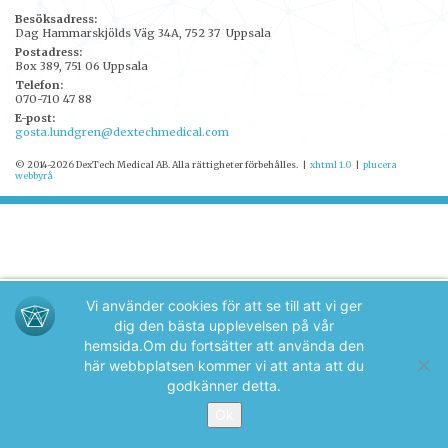
Besöksadress:
Dag Hammarskjölds Väg 34A, 752 37 Uppsala
Postadress:
Box 389, 751 06 Uppsala
Telefon:
070-710 47 88
E-post:
gosta.lundgren@dextechmedical.com
© 2014-2026 DexTech Medical AB. Alla rättigheter förbehålles.
|
xhtml 1.0
|
plucera
webbyrå
Vi använder cookies för att se till att vi ger
dig den bästa upplevelsen på vår
hemsida.
Om du fortsätter att använda den
här webbplatsen kommer vi att anta att du
godkänner detta.
Ok