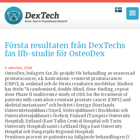
Första resultaten från DexTechs
fas IIb-studie för OsteoDex
4 oktober, 2018
OsteoDex, bolagets fas 2b-projekt för behandling av avancerad
prostatacancer, s.k. kastrations- resistent prostatacancer
(CRPC), är avslutad och de första resultaten meddelas. Studien
har titeln ”A randomised, double-blind, dose-finding, repeat
dose Phase II multicentre study of ODX for the treatment of
patients with castration-resistant prostate cancer (CRPC) and
skeletal metastases” och bedrivs i Sverige (Norrlands
Universitetssjukhus i Umeå, Södersjukhuset i Stockholm och
Universitetssjukhuset i Örebro), Finland (Tampere University
Hospital), Estland (East Tallin Central Hospital och Tartu
University Hospital) samt i Lettland (Riga East University
Hospital och Daugavpils Regional Hospital).
Femtioen procent av patienterna fullgjorde behandlingen (5