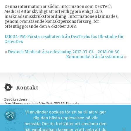
Denna information är sådan information som DexTech
Medical AB är skyldigt att offentliggöra enligt EU:s
marknadsmissbruksförordning. Informationen lämnades,
genom ovanstående kontaktpersons försorg, för
offentliggörande den 4 oktober 2018.
181004-PM-Första resultaten från DexTechs fas IIb-studie för
OsteoDex
«
Dextech Medical: Årsredovisning 2017-07-01 – 2018-06-30
Kommuniké från årsstämma
»
Kontakt
Besöksadress:
Dag Hammarskjölds Väg 34A, 752 37 Uppsala
Postadress:
Vi använder cookies för att se till att vi ger
Box 389, 751 06 Uppsala
dig den bästa upplevelsen på vår
Telefon:
070-710 47 88
hemsida.
Om du fortsätter att använda den
E-post:
här webbplatsen kommer vi att anta att du