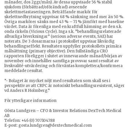
månader, dos 2ggr/mån). Av dessa uppvisade 56 % stabil
sjukdom (förbättrad/oförändrad) avseende
skelettmetastaseringen. Beträffande markör för
skelettnedbrytning uppvisar 68 % sänkning med mer än 50 %.
Övriga markörer sänks med 43 % – 71 % jämfört med baseline
värdet. Data är förenliga med en kraftfull hämning av den s.k.
onda cirkeln (Vicious Cycle). Inga s.k. ”behandlingsrelaterade
allvarliga biverkningar” (serious adverse events, SAE) har
noterats. De 3 dosarmarna i protokollet uppvisar likvärdig
behandlingseffekt. Resultaten uppfyller protokollets primära
målsättning (primary objective). Den fullständiga CRO
rapporten föreligger i slutet av innevarande månad/början av
november och innehåller samtliga provsvar samt resultat av
livskvalité-utvärdering och förväntas komplettera/konfirmera
meddelade resultat.
”- Bolaget är mycket nöjt med resultaten som skall ses i
perspektiv av att CRPC är notoriskt behandlingsresistent, säger
vd Anders R Holmberg.”
För ytterligare information
Gösta Lundgren – CFO & Investor Relations DexTech Medical
AB
Telefon: +46 (0) 707104788
E-post: gosta.lundgren@dextechmedical.com