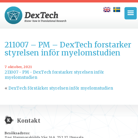
211007 – PM – DexTech forstarker
styrelsen inför myelomstudien
7 oktober, 2021
211007 - PM - DexTech forstarker styrelsen inför
myelomstudien
«
DexTech förstärker styrelsen inför myelomstudien
Kontakt
Besöksadress:
Dag Hammarskjölds Väg 34A, 752 37 Uppsala